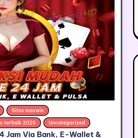
Situs maxwin
o terbaik 2025
Uncategorized
4 Jam Via Bank, E-Wallet &