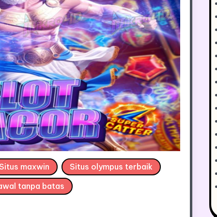
Situs maxwin
Situs olympus terbaik
awal tanpa batas