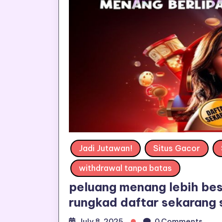
Jadi Jutawan!
Situs Gacor
withdrawal tanpa batas
peluang menang lebih bes
rungkad daftar sekarang s
July 8, 2025
0 Comments