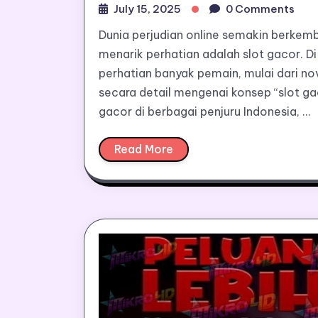
July 15, 2025
0 Comments
Dunia perjudian online semakin berkem
menarik perhatian adalah slot gacor. D
perhatian banyak pemain, mulai dari no
secara detail mengenai konsep “slot ga
gacor di berbagai penjuru Indonesia, …
Read More