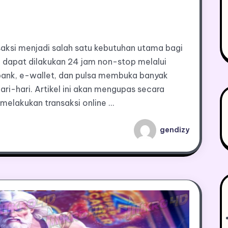
nsaksi menjadi salah satu kebutuhan utama bagi
g dapat dilakukan 24 jam non-stop melalui
ank, e-wallet, dan pulsa membuka banyak
i-hari. Artikel ini akan mengupas secara
elakukan transaksi online …
gendizy