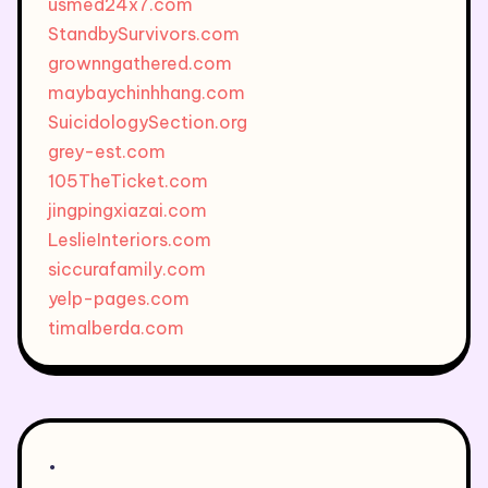
usmed24x7.com
StandbySurvivors.com
grownngathered.com
maybaychinhhang.com
SuicidologySection.org
grey-est.com
105TheTicket.com
jingpingxiazai.com
LeslieInteriors.com
siccurafamily.com
yelp-pages.com
timalberda.com
.