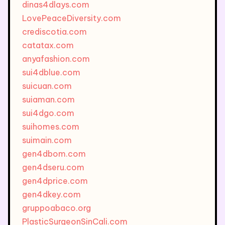
dinas4dlays.com
LovePeaceDiversity.com
crediscotia.com
catatax.com
anyafashion.com
sui4dblue.com
suicuan.com
suiaman.com
sui4dgo.com
suihomes.com
suimain.com
gen4dbom.com
gen4dseru.com
gen4dprice.com
gen4dkey.com
gruppoabaco.org
PlasticSurgeonSinCali.com