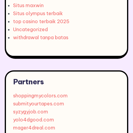
Situs maxwin
Situs olympus terbaik
top casino terbaik 2025
Uncategorized
withdrawal tanpa batas
Partners
shoppingmycolors.com
submityourtapes.com
syzygyjob.com
yolo4dgood.com
mager4dreal.com