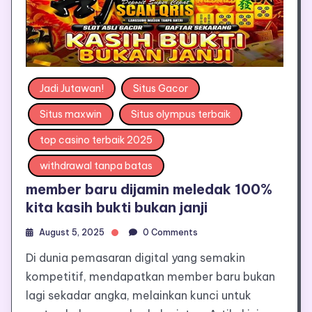
Jadi Jutawan!
Situs Gacor
Situs maxwin
Situs olympus terbaik
top casino terbaik 2025
withdrawal tanpa batas
member baru dijamin meledak 100%
kita kasih bukti bukan janji
August 5, 2025
0 Comments
Di dunia pemasaran digital yang semakin
kompetitif, mendapatkan member baru bukan
lagi sekadar angka, melainkan kunci untuk