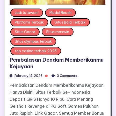
Jadi Jutawan!
Modal Receh
Platform Terbaik
Situs Bola Terbaik
Situs Gacor
Situs maxwin
Situs olympus terbaik
top casino terbaik 2025
Pembalasan Dendam Memberikanmu
Kejayaan
February 14, 2026
0 Comments
Pembalasan Dendam Memberikanmu Kejayaan,
Hanya Disini! Situs Terbaik Se-Indonesia
Deposit QRIS Hanya 10 Ribu, Cara Menang
Geisha’s Revenge di PG Soft Games Puluhan
Juta Rupiah, Link Gacor, Semua Member Bonus