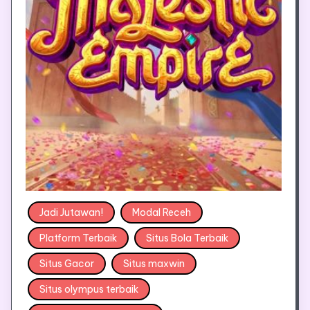
Jadi Jutawan!
Modal Receh
Platform Terbaik
Situs Bola Terbaik
Situs Gacor
Situs maxwin
Situs olympus terbaik