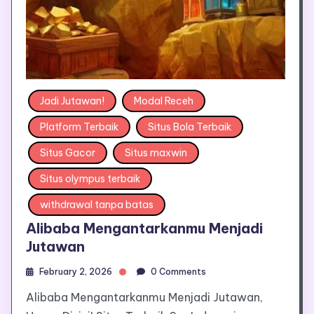
Jadi Jutawan!
Modal Receh
Platform Terbaik
Situs Bola Terbaik
Situs Gacor
Situs maxwin
Situs olympus terbaik
withdrawal tanpa batas
Alibaba Mengantarkanmu Menjadi
Jutawan
February 2, 2026
0 Comments
Alibaba Mengantarkanmu Menjadi Jutawan,