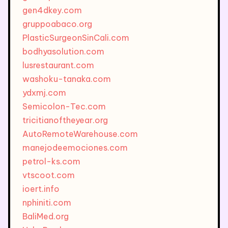
gen4dkey.com
gruppoabaco.org
PlasticSurgeonSinCali.com
bodhyasolution.com
lusrestaurant.com
washoku-tanaka.com
ydxmj.com
Semicolon-Tec.com
tricitianoftheyear.org
AutoRemoteWarehouse.com
manejodeemociones.com
petrol-ks.com
vtscoot.com
ioert.info
nphiniti.com
BaliMed.org