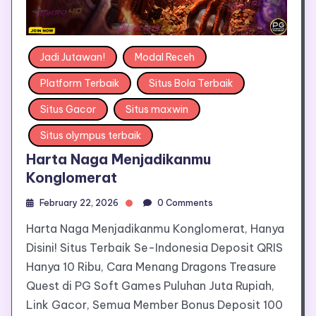
Jadi Jutawan!
Modal Receh
Platform Terbaik
Situs Bola Terbaik
Situs Gacor
Situs maxwin
Situs olympus terbaik
Harta Naga Menjadikanmu
Konglomerat
February 22, 2026
0 Comments
Harta Naga Menjadikanmu Konglomerat, Hanya
Disini! Situs Terbaik Se-Indonesia Deposit QRIS
Hanya 10 Ribu, Cara Menang Dragons Treasure
Quest di PG Soft Games Puluhan Juta Rupiah,
Link Gacor, Semua Member Bonus Deposit 100