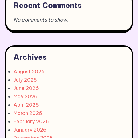
Recent Comments
No comments to show.
Archives
August 2026
July 2026
June 2026
May 2026
April 2026
March 2026
February 2026
January 2026