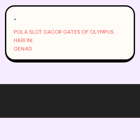
.
POLA SLOT GACOR GATES OF OLYMPUS
HARI INI
GEN4D
Copyright © 2026, All Rights Reserved.
Blogone