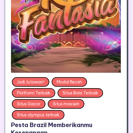
Jadi Jutawan!
Modal Receh
Platform Terbaik
Situs Bola Terbaik
Situs Gacor
Situs maxwin
Situs olympus terbaik
Pesta Brazil Memberikanmu
Kesenangan