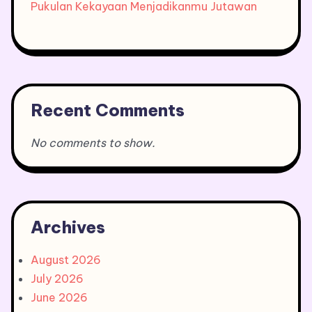
Pukulan Kekayaan Menjadikanmu Jutawan
Recent Comments
No comments to show.
Archives
August 2026
July 2026
June 2026