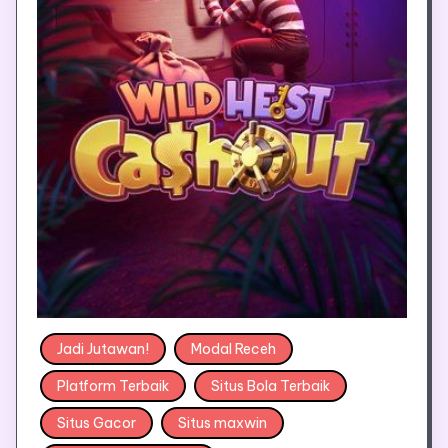
Jadi Jutawan!
Modal Receh
Platform Terbaik
Situs Bola Terbaik
Situs Gacor
Situs maxwin