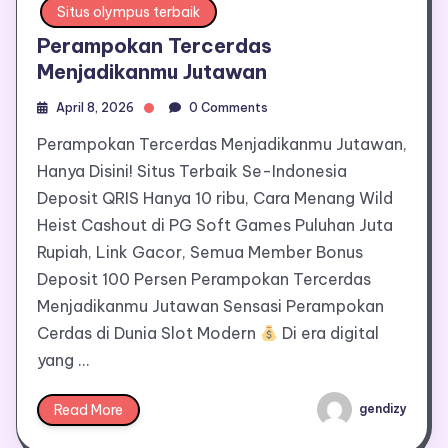
Situs olympus terbaik
Perampokan Tercerdas
Menjadikanmu Jutawan
April 8, 2026
0 Comments
Perampokan Tercerdas Menjadikanmu Jutawan,
Hanya Disini! Situs Terbaik Se-Indonesia
Deposit QRIS Hanya 10 ribu, Cara Menang Wild
Heist Cashout di PG Soft Games Puluhan Juta
Rupiah, Link Gacor, Semua Member Bonus
Deposit 100 Persen Perampokan Tercerdas
Menjadikanmu Jutawan Sensasi Perampokan
Cerdas di Dunia Slot Modern
Di era digital
yang …
Read More
gendizy