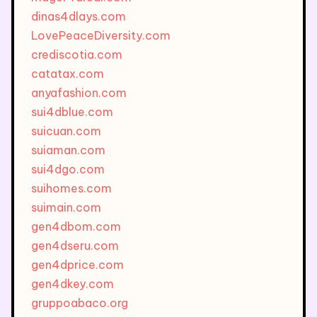
dinas4dlays.com
LovePeaceDiversity.com
crediscotia.com
catatax.com
anyafashion.com
sui4dblue.com
suicuan.com
suiaman.com
sui4dgo.com
suihomes.com
suimain.com
gen4dbom.com
gen4dseru.com
gen4dprice.com
gen4dkey.com
gruppoabaco.org