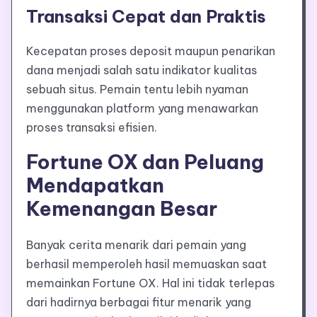
Transaksi Cepat dan Praktis
Kecepatan proses deposit maupun penarikan
dana menjadi salah satu indikator kualitas
sebuah situs. Pemain tentu lebih nyaman
menggunakan platform yang menawarkan
proses transaksi efisien.
Fortune OX dan Peluang
Mendapatkan
Kemenangan Besar
Banyak cerita menarik dari pemain yang
berhasil memperoleh hasil memuaskan saat
memainkan Fortune OX. Hal ini tidak terlepas
dari hadirnya berbagai fitur menarik yang