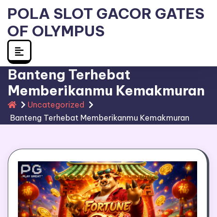
Skip
POLA SLOT GACOR GATES
to
OF OLYMPUS
content
Banteng Terhebat
Memberikanmu Kemakmuran
Uncategorized
Banteng Terhebat Memberikanmu Kemakmuran