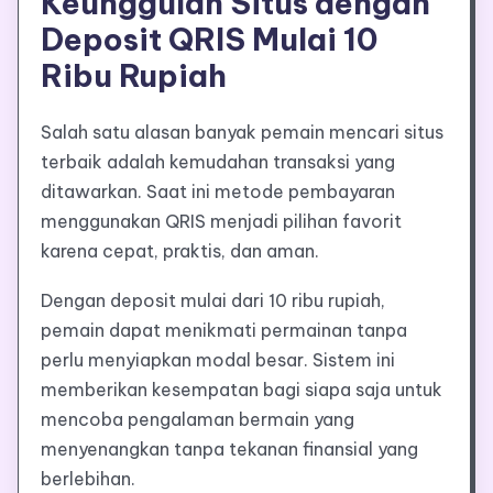
Keunggulan Situs dengan
Deposit QRIS Mulai 10
Ribu Rupiah
Salah satu alasan banyak pemain mencari situs
terbaik adalah kemudahan transaksi yang
ditawarkan. Saat ini metode pembayaran
menggunakan QRIS menjadi pilihan favorit
karena cepat, praktis, dan aman.
Dengan deposit mulai dari 10 ribu rupiah,
pemain dapat menikmati permainan tanpa
perlu menyiapkan modal besar. Sistem ini
memberikan kesempatan bagi siapa saja untuk
mencoba pengalaman bermain yang
menyenangkan tanpa tekanan finansial yang
berlebihan.