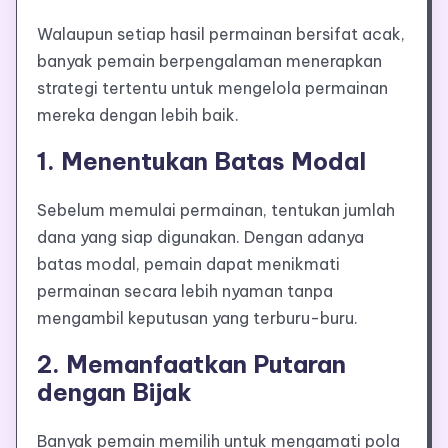
Walaupun setiap hasil permainan bersifat acak,
banyak pemain berpengalaman menerapkan
strategi tertentu untuk mengelola permainan
mereka dengan lebih baik.
1. Menentukan Batas Modal
Sebelum memulai permainan, tentukan jumlah
dana yang siap digunakan. Dengan adanya
batas modal, pemain dapat menikmati
permainan secara lebih nyaman tanpa
mengambil keputusan yang terburu-buru.
2. Memanfaatkan Putaran
dengan Bijak
Banyak pemain memilih untuk mengamati pola