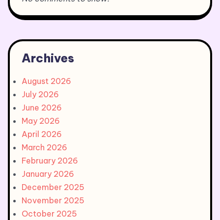
Archives
August 2026
July 2026
June 2026
May 2026
April 2026
March 2026
February 2026
January 2026
December 2025
November 2025
October 2025