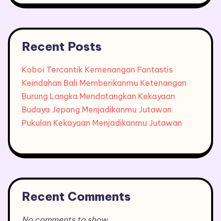
Recent Posts
Koboi Tercantik Kemenangan Fantastis
Keindahan Bali Memberikanmu Ketenangan
Burung Langka Mendatangkan Kekayaan
Budaya Jepang Menjadikanmu Jutawan
Pukulan Kekayaan Menjadikanmu Jutawan
Recent Comments
No comments to show.