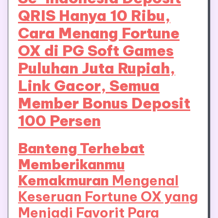
QRIS Hanya 10 Ribu,
Cara Menang Fortune
OX di PG Soft Games
Puluhan Juta Rupiah,
Link Gacor, Semua
Member Bonus Deposit
100 Persen
Banteng Terhebat
Memberikanmu
Kemakmuran
Mengenal
Keseruan Fortune OX yang
Menjadi Favorit Para