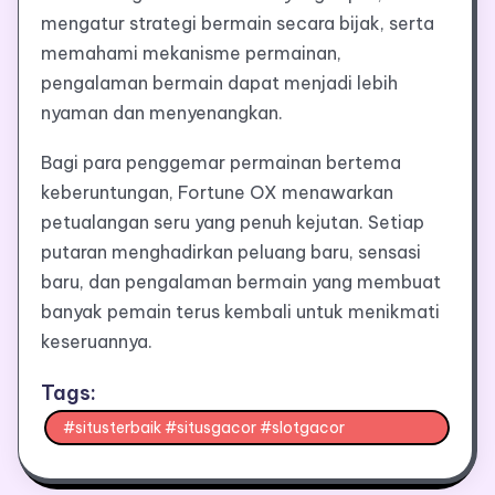
mengatur strategi bermain secara bijak, serta
memahami mekanisme permainan,
pengalaman bermain dapat menjadi lebih
nyaman dan menyenangkan.
Bagi para penggemar permainan bertema
keberuntungan, Fortune OX menawarkan
petualangan seru yang penuh kejutan. Setiap
putaran menghadirkan peluang baru, sensasi
baru, dan pengalaman bermain yang membuat
banyak pemain terus kembali untuk menikmati
keseruannya.
Tags:
#situsterbaik #situsgacor #slotgacor
#luckyneko #mahjongwins #gampangmaxwin
#webgacor #trikjackpot #mudahmenang