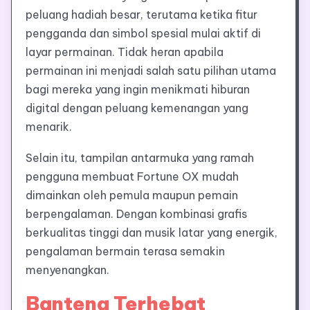
peluang hadiah besar, terutama ketika fitur
pengganda dan simbol spesial mulai aktif di
layar permainan. Tidak heran apabila
permainan ini menjadi salah satu pilihan utama
bagi mereka yang ingin menikmati hiburan
digital dengan peluang kemenangan yang
menarik.
Selain itu, tampilan antarmuka yang ramah
pengguna membuat Fortune OX mudah
dimainkan oleh pemula maupun pemain
berpengalaman. Dengan kombinasi grafis
berkualitas tinggi dan musik latar yang energik,
pengalaman bermain terasa semakin
menyenangkan.
Banteng Terhebat