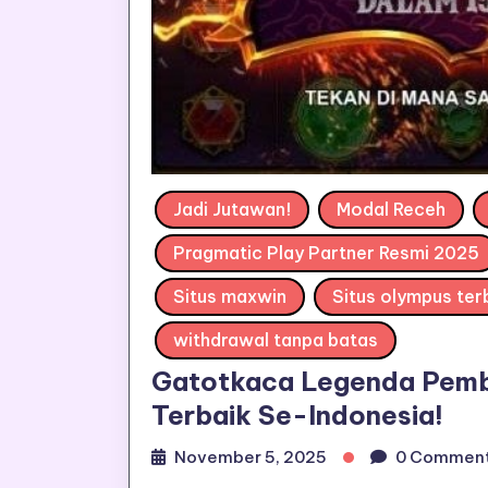
Jadi Jutawan!
Modal Receh
Pragmatic Play Partner Resmi 2025
Situs maxwin
Situs olympus ter
withdrawal tanpa batas
Gatotkaca Legenda Pem
Terbaik Se-Indonesia!
November 5, 2025
0 Commen