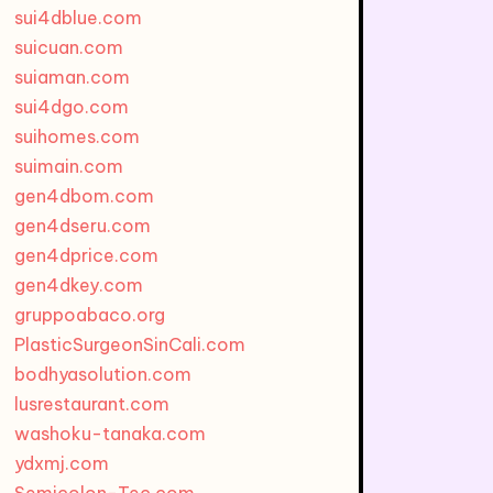
sui4dblue.com
suicuan.com
suiaman.com
sui4dgo.com
suihomes.com
suimain.com
gen4dbom.com
gen4dseru.com
gen4dprice.com
gen4dkey.com
gruppoabaco.org
PlasticSurgeonSinCali.com
bodhyasolution.com
lusrestaurant.com
washoku-tanaka.com
ydxmj.com