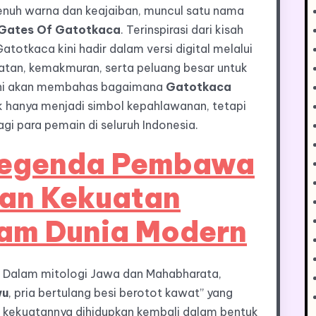
nuh warna dan keajaiban, muncul satu nama
Gates Of Gatotkaca
. Terinspirasi dari kisah
totkaca kini hadir dalam versi digital melalui
an, kemakmuran, serta peluang besar untuk
l ini akan membahas bagaimana
Gatotkaca
k hanya menjadi simbol kepahlawanan, tetapi
i para pemain di seluruh Indonesia.
 Legenda Pembawa
an Kekuatan
am Dunia Modern
 Dalam mitologi Jawa dan Mahabharata,
wu
, pria bertulang besi berotot kawat” yang
, kekuatannya dihidupkan kembali dalam bentuk