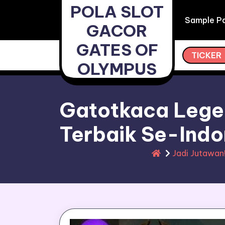
Skip
POLA SLOT
to
Sample P
GACOR
content
GATES OF
NT-BASED DIET | ADOPTING MINIMALISM: STREAMLI
TICKER
OLYMPUS
Gatotkaca Leg
Terbaik Se-Indo
Jadi Jutawan