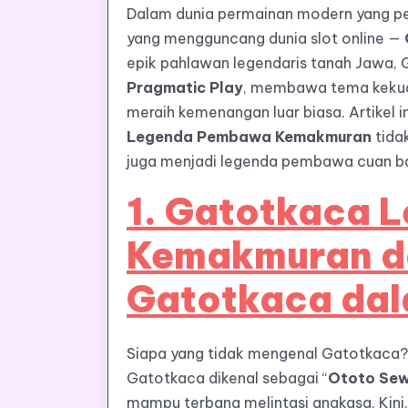
Dalam dunia permainan modern yang pe
yang mengguncang dunia slot online —
epik pahlawan legendaris tanah Jawa, Ga
Pragmatic Play
, membawa tema kekuat
meraih kemenangan luar biasa. Artike
Legenda Pembawa Kemakmuran
tida
juga menjadi legenda pembawa cuan bag
1. Gatotkaca
Kemakmuran d
Gatotkaca dal
Siapa yang tidak mengenal Gatotkaca?
Gatotkaca dikenal sebagai “
Ototo Se
mampu terbang melintasi angkasa. Kini