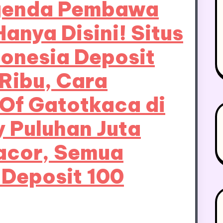
genda Pembawa
nya Disini! Situs
donesia Deposit
Ribu, Cara
Of Gatotkaca di
 Puluhan Juta
Gacor, Semua
Deposit 100