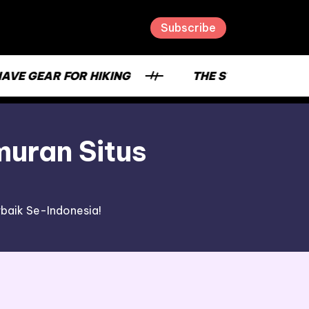
Subscribe
GEAR FOR HIKING
THE STRENGTH OF A PL
uran Situs
aik Se-Indonesia!