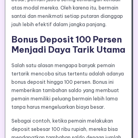
atas modal mereka. Oleh karena itu, bermain
santai dan menikmati setiap putaran dianggap
jauh lebih efektif dalam jangka panjang.
Bonus Deposit 100 Persen
Menjadi Daya Tarik Utama
Salah satu alasan mengapa banyak pemain
tertarik mencoba situs tertentu adalah adanya
bonus deposit hingga 100 persen. Bonus ini
memberikan tambahan saldo yang membuat
pemain memiliki peluang bermain lebih lama
tanpa harus mengeluarkan biaya besar.
Sebagai contoh, ketika pemain melakukan
deposit sebesar 100 ribu rupiah, mereka bisa
mendapatkan tambahan saldo dengan jumlah