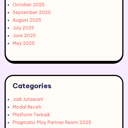
October 2025
September 2025
August 2025
July 2025
June 2025
May 2025
Categories
Jadi Jutawan!
Modal Receh
Platform Terbaik
Pragmatic Play Partner Resmi 2025