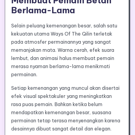
Membuat Pemain Betah
Berlama-Lama
Selain peluang kemenangan besar, salah satu
kekuatan utama Ways Of The Qilin terletak
pada atmosfer permainannya yang sangat
memanjakan mata. Warna cerah, efek suara
lembut, dan animasi halus membuat pemain
merasa nyaman berlama-lama menikmati
permainan.
Setiap kemenangan yang muncul akan disertai
efek visual spektakuler yang meningkatkan
rasa puas pemain. Bahkan ketika belum
mendapatkan kemenangan besar, suasana
permainan tetap terasa menyenangkan karena
desainnya dibuat sangat detail dan elegan.