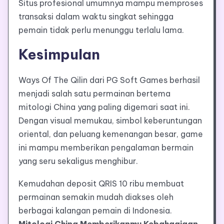
Situs profesional umumnya mampu memproses
transaksi dalam waktu singkat sehingga
pemain tidak perlu menunggu terlalu lama.
Kesimpulan
Ways Of The Qilin dari PG Soft Games berhasil
menjadi salah satu permainan bertema
mitologi China yang paling digemari saat ini.
Dengan visual memukau, simbol keberuntungan
oriental, dan peluang kemenangan besar, game
ini mampu memberikan pengalaman bermain
yang seru sekaligus menghibur.
Kemudahan deposit QRIS 10 ribu membuat
permainan semakin mudah diakses oleh
berbagai kalangan pemain di Indonesia.