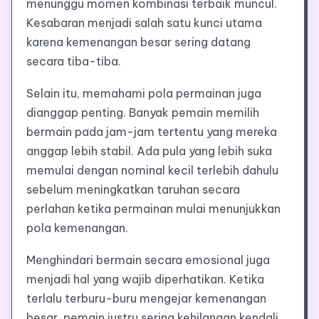
menunggu momen kombinasi terbaik muncul.
Kesabaran menjadi salah satu kunci utama
karena kemenangan besar sering datang
secara tiba-tiba.
Selain itu, memahami pola permainan juga
dianggap penting. Banyak pemain memilih
bermain pada jam-jam tertentu yang mereka
anggap lebih stabil. Ada pula yang lebih suka
memulai dengan nominal kecil terlebih dahulu
sebelum meningkatkan taruhan secara
perlahan ketika permainan mulai menunjukkan
pola kemenangan.
Menghindari bermain secara emosional juga
menjadi hal yang wajib diperhatikan. Ketika
terlalu terburu-buru mengejar kemenangan
besar, pemain justru sering kehilangan kendali