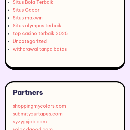
Situs Bola Terbaik
Situs Gacor
Situs maxwin
Situs olympus terbaik
top casino terbaik 2025
Uncategorized
withdrawal tanpa batas
Partners
shoppingmycolors.com
submityourtapes.com
syzygyjob.com
yolo4dgood.com