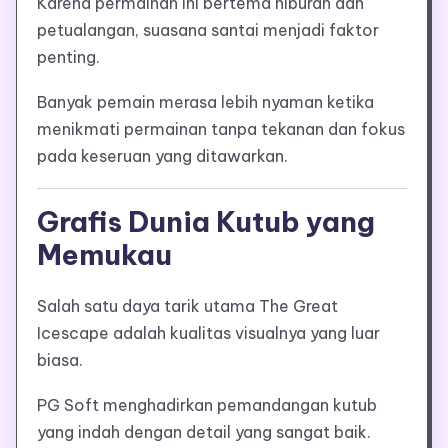
Karena permainan ini bertema hiburan dan
petualangan, suasana santai menjadi faktor
penting.
Banyak pemain merasa lebih nyaman ketika
menikmati permainan tanpa tekanan dan fokus
pada keseruan yang ditawarkan.
Grafis Dunia Kutub yang
Memukau
Salah satu daya tarik utama The Great
Icescape adalah kualitas visualnya yang luar
biasa.
PG Soft menghadirkan pemandangan kutub
yang indah dengan detail yang sangat baik.