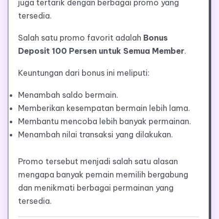
juga tertarik dengan berbagai promo yang
tersedia.
Salah satu promo favorit adalah
Bonus
Deposit 100 Persen untuk Semua Member
.
Keuntungan dari bonus ini meliputi:
Menambah saldo bermain.
Memberikan kesempatan bermain lebih lama.
Membantu mencoba lebih banyak permainan.
Menambah nilai transaksi yang dilakukan.
Promo tersebut menjadi salah satu alasan
mengapa banyak pemain memilih bergabung
dan menikmati berbagai permainan yang
tersedia.