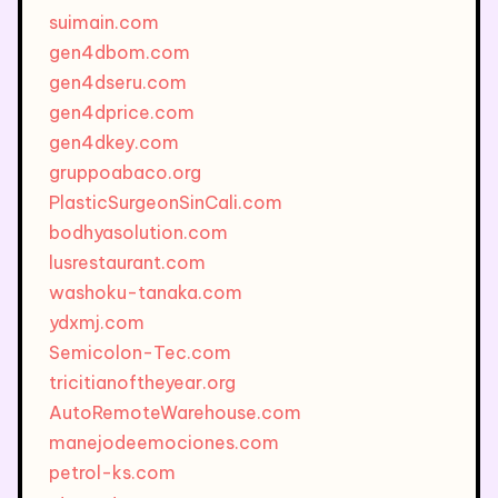
suimain.com
gen4dbom.com
gen4dseru.com
gen4dprice.com
gen4dkey.com
gruppoabaco.org
PlasticSurgeonSinCali.com
bodhyasolution.com
lusrestaurant.com
washoku-tanaka.com
ydxmj.com
Semicolon-Tec.com
tricitianoftheyear.org
AutoRemoteWarehouse.com
manejodeemociones.com
petrol-ks.com