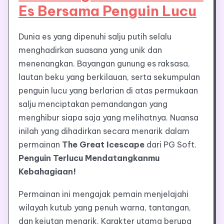
Es Bersama Penguin Lucu
Dunia es yang dipenuhi salju putih selalu
menghadirkan suasana yang unik dan
menenangkan. Bayangan gunung es raksasa,
lautan beku yang berkilauan, serta sekumpulan
penguin lucu yang berlarian di atas permukaan
salju menciptakan pemandangan yang
menghibur siapa saja yang melihatnya. Nuansa
inilah yang dihadirkan secara menarik dalam
permainan
The Great Icescape
dari PG Soft.
Penguin Terlucu Mendatangkanmu
Kebahagiaan!
Permainan ini mengajak pemain menjelajahi
wilayah kutub yang penuh warna, tantangan,
dan kejutan menarik. Karakter utama berupa