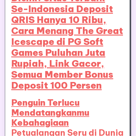
Se-Indonesia Deposit
QRIS Hanya 10 Ribu,
Cara Menang The Great
Icescape di PG Soft
Games Puluhan Juta
Rupiah, Link Gacor,
Semua Member Bonus
Deposit 100 Persen
Penguin Terlucu
Mendatangkanmu
Kebahagiaan
Petualangan Seru di Dunia