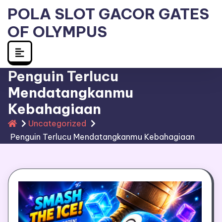
Skip
POLA SLOT GACOR GATES
to
OF OLYMPUS
content
Penguin Terlucu
Mendatangkanmu
Kebahagiaan
Uncategorized
Penguin Terlucu Mendatangkanmu Kebahagiaan