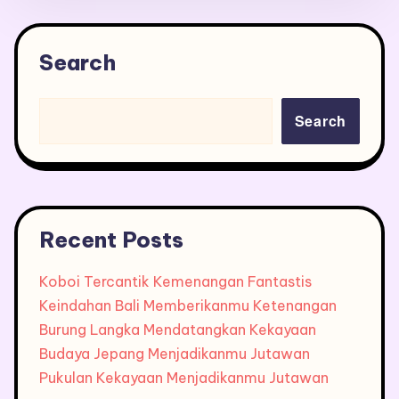
Search
Search
Recent Posts
Koboi Tercantik Kemenangan Fantastis
Keindahan Bali Memberikanmu Ketenangan
Burung Langka Mendatangkan Kekayaan
Budaya Jepang Menjadikanmu Jutawan
Pukulan Kekayaan Menjadikanmu Jutawan