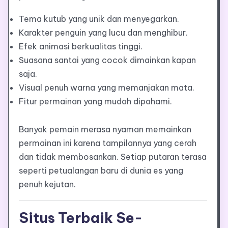
Tema kutub yang unik dan menyegarkan.
Karakter penguin yang lucu dan menghibur.
Efek animasi berkualitas tinggi.
Suasana santai yang cocok dimainkan kapan
saja.
Visual penuh warna yang memanjakan mata.
Fitur permainan yang mudah dipahami.
Banyak pemain merasa nyaman memainkan
permainan ini karena tampilannya yang cerah
dan tidak membosankan. Setiap putaran terasa
seperti petualangan baru di dunia es yang
penuh kejutan.
Situs Terbaik Se-