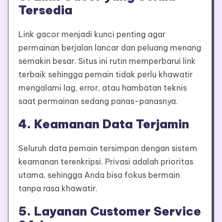
Tersedia
Link gacor menjadi kunci penting agar
permainan berjalan lancar dan peluang menang
semakin besar. Situs ini rutin memperbarui link
terbaik sehingga pemain tidak perlu khawatir
mengalami lag, error, atau hambatan teknis
saat permainan sedang panas-panasnya.
4. Keamanan Data Terjamin
Seluruh data pemain tersimpan dengan sistem
keamanan terenkripsi. Privasi adalah prioritas
utama, sehingga Anda bisa fokus bermain
tanpa rasa khawatir.
5. Layanan Customer Service