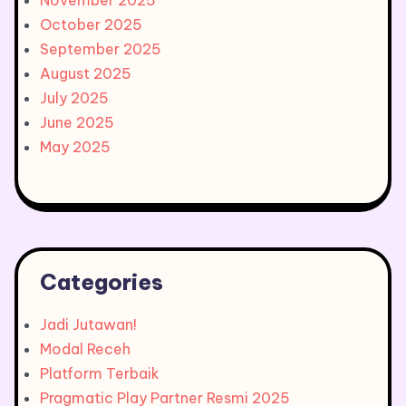
November 2025
October 2025
September 2025
August 2025
July 2025
June 2025
May 2025
Categories
Jadi Jutawan!
Modal Receh
Platform Terbaik
Pragmatic Play Partner Resmi 2025