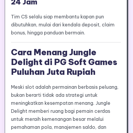
24 Jam
Tim CS selalu siap membantu kapan pun
dibutuhkan, mulai dari kendala deposit, claim
bonus, hingga panduan bermain.
Cara Menang Jungle
Delight di PG Soft Games
Puluhan Juta Rupiah
Meski slot adalah permainan berbasis peluang,
bukan berarti tidak ada strategi untuk
meningkatkan kesempatan menang. Jungle
Delight memberi ruang bagi pemain cerdas
untuk meraih kemenangan besar melalui
pemahaman pola, manajemen saldo, dan