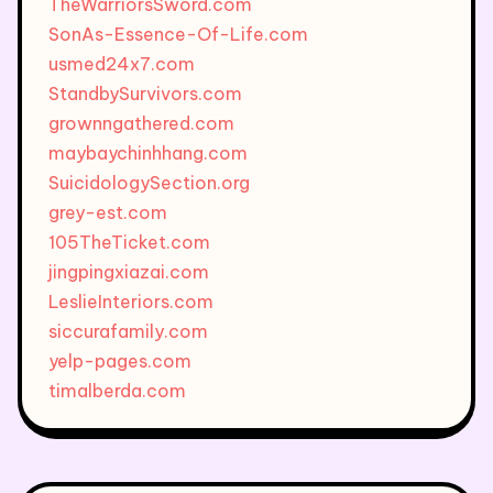
TheWarriorsSword.com
SonAs-Essence-Of-Life.com
usmed24x7.com
StandbySurvivors.com
grownngathered.com
maybaychinhhang.com
SuicidologySection.org
grey-est.com
105TheTicket.com
jingpingxiazai.com
LeslieInteriors.com
siccurafamily.com
yelp-pages.com
timalberda.com