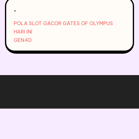
.
POLA SLOT GACOR GATES OF OLYMPUS
HARI INI
GEN4D
Copyright © 2026, All Rights Reserved.
Blogone
theme by Britetechs