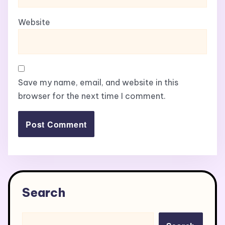
Website
Save my name, email, and website in this
browser for the next time I comment.
Search