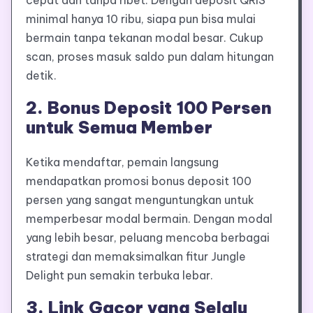
cepat dan tanpa ribet. Dengan deposit QRIS
minimal hanya 10 ribu, siapa pun bisa mulai
bermain tanpa tekanan modal besar. Cukup
scan, proses masuk saldo pun dalam hitungan
detik.
2. Bonus Deposit 100 Persen
untuk Semua Member
Ketika mendaftar, pemain langsung
mendapatkan promosi bonus deposit 100
persen yang sangat menguntungkan untuk
memperbesar modal bermain. Dengan modal
yang lebih besar, peluang mencoba berbagai
strategi dan memaksimalkan fitur Jungle
Delight pun semakin terbuka lebar.
3. Link Gacor yang Selalu