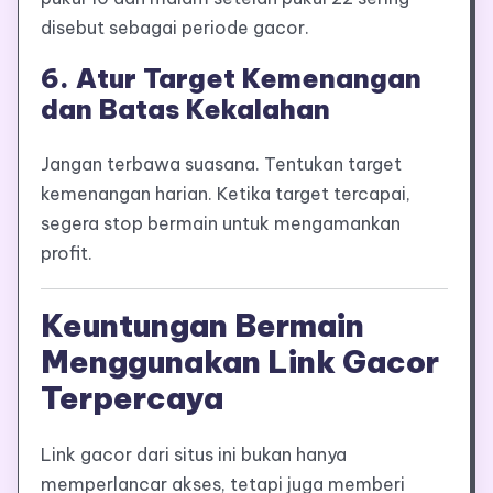
disebut sebagai periode gacor.
6. Atur Target Kemenangan
dan Batas Kekalahan
Jangan terbawa suasana. Tentukan target
kemenangan harian. Ketika target tercapai,
segera stop bermain untuk mengamankan
profit.
Keuntungan Bermain
Menggunakan Link Gacor
Terpercaya
Link gacor dari situs ini bukan hanya
memperlancar akses, tetapi juga memberi