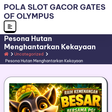
Skip
POLA SLOT GACOR GATES
to
OF OLYMPUS
content
Pesona Hutan
Menghantarkan Kekayaan
Uncategorized
Pesona Hutan Menghantarkan Kekayaan