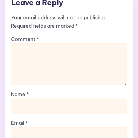
Leave a Reply
Your email address will not be published.
Required fields are marked
*
Comment
*
Name
*
Email
*