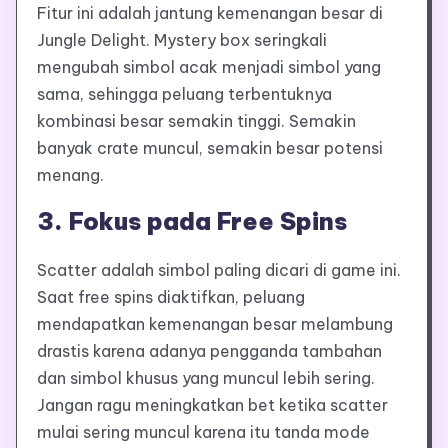
Fitur ini adalah jantung kemenangan besar di
Jungle Delight. Mystery box seringkali
mengubah simbol acak menjadi simbol yang
sama, sehingga peluang terbentuknya
kombinasi besar semakin tinggi. Semakin
banyak crate muncul, semakin besar potensi
menang.
3. Fokus pada Free Spins
Scatter adalah simbol paling dicari di game ini.
Saat free spins diaktifkan, peluang
mendapatkan kemenangan besar melambung
drastis karena adanya pengganda tambahan
dan simbol khusus yang muncul lebih sering.
Jangan ragu meningkatkan bet ketika scatter
mulai sering muncul karena itu tanda mode