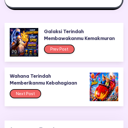
#luckyneko #mahjongwins #gampangmaxwin
#webgacor #trikjackpot #mudahmenang
#maxwinolympus
Galaksi Terindah
Membawakanmu Kemakmuran
Prev Post
Wahana Terindah
Memberikanmu Kebahagiaan
Next Post