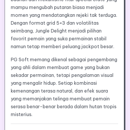
mampu mengubah putaran biasa menjadi
momen yang mendatangkan rejeki tak terduga.
Dengan format grid 5×3 dan volatilitas
seimbang, Jungle Delight menjadi pilihan
favorit pemain yang suka permainan stabil
namun tetap memberi peluang jackpot besar.
PG Soft memang dikenal sebagai pengembang
yang ahli dalam membuat game yang bukan
sekadar permainan, tetapi pengalaman visual
yang mengalir hidup. Setiap kombinasi
kemenangan terasa natural, dan efek suara
yang memanjakan telinga membuat pemain
serasa benar-benar berada dalam hutan tropis
misterius.