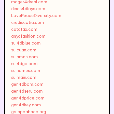
mager4dreal.com
dinas4dlays.com
LovePeaceDiversity.com
crediscotia.com
catatax.com
anyafashion.com
sui4dblue.com
suicuan.com
suiaman.com
sui4dgo.com
suihomes.com
suimain.com
gen4dbom.com
gen4dseru.com
gen4dprice.com
gen4dkey.com
gruppoabaco.org