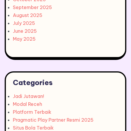
September 2025
August 2025
July 2025
June 2025
May 2025
Categories
Jadi Jutawan!
Modal Receh
Platform Terbaik
Pragmatic Play Partner Resmi 2025
Situs Bola Terbaik