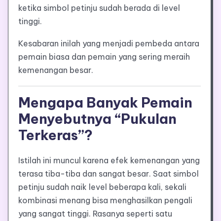
ketika simbol petinju sudah berada di level
tinggi.
Kesabaran inilah yang menjadi pembeda antara
pemain biasa dan pemain yang sering meraih
kemenangan besar.
Mengapa Banyak Pemain
Menyebutnya “Pukulan
Terkeras”?
Istilah ini muncul karena efek kemenangan yang
terasa tiba-tiba dan sangat besar. Saat simbol
petinju sudah naik level beberapa kali, sekali
kombinasi menang bisa menghasilkan pengali
yang sangat tinggi. Rasanya seperti satu