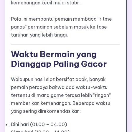
kemenangan kecil mulai stabil.
Pola ini membantu pemain membaca “ritme
panas” permainan sebelum masuk ke fase
taruhan yang lebih tinggi.
Waktu Bermain yang
Dianggap Paling Gacor
Walaupun hasil slot bersifat acak, banyak
pemain percaya bahwa ada waktu-waktu
tertentu di mana game terasa lebih “ringan”
memberikan kemenangan. Beberapa waktu
yang sering direkomendasikan:
Dini hari (01.00 – 04.00)