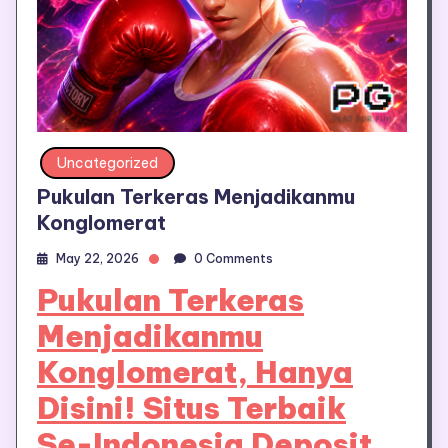
Uncategorized
Pukulan Terkeras Menjadikanmu
Konglomerat
May 22, 2026
0 Comments
Pukulan Terkeras
Menjadikanmu
Konglomerat, Hanya
Disini! Situs Terbaik
Se-Indonesia Deposit