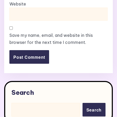
Website
Save my name, email, and website in this
browser for the next time I comment.
Search
Search