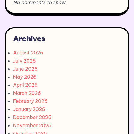
No comments to show.
Archives
August 2026
July 2026
June 2026
May 2026
April 2026
March 2026
February 2026
January 2026
December 2025
November 2025
October 2025