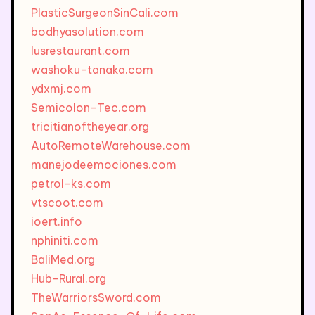
PlasticSurgeonSinCali.com
bodhyasolution.com
lusrestaurant.com
washoku-tanaka.com
ydxmj.com
Semicolon-Tec.com
tricitianoftheyear.org
AutoRemoteWarehouse.com
manejodeemociones.com
petrol-ks.com
vtscoot.com
ioert.info
nphiniti.com
BaliMed.org
Hub-Rural.org
TheWarriorsSword.com