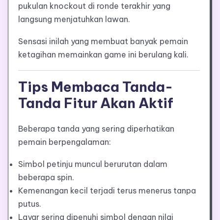
pukulan knockout di ronde terakhir yang
langsung menjatuhkan lawan.
Sensasi inilah yang membuat banyak pemain
ketagihan memainkan game ini berulang kali.
Tips Membaca Tanda-
Tanda Fitur Akan Aktif
Beberapa tanda yang sering diperhatikan
pemain berpengalaman:
Simbol petinju muncul berurutan dalam
beberapa spin.
Kemenangan kecil terjadi terus menerus tanpa
putus.
Layar sering dipenuhi simbol dengan nilai