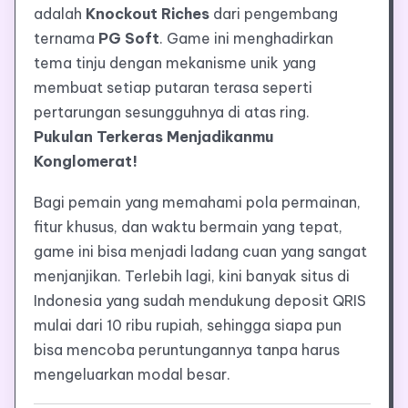
adalah
Knockout Riches
dari pengembang
ternama
PG Soft
. Game ini menghadirkan
tema tinju dengan mekanisme unik yang
membuat setiap putaran terasa seperti
pertarungan sesungguhnya di atas ring.
Pukulan Terkeras Menjadikanmu
Konglomerat!
Bagi pemain yang memahami pola permainan,
fitur khusus, dan waktu bermain yang tepat,
game ini bisa menjadi ladang cuan yang sangat
menjanjikan. Terlebih lagi, kini banyak situs di
Indonesia yang sudah mendukung deposit QRIS
mulai dari 10 ribu rupiah, sehingga siapa pun
bisa mencoba peruntungannya tanpa harus
mengeluarkan modal besar.